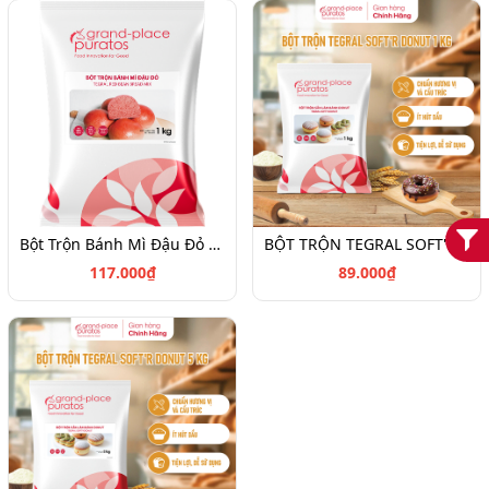
Bột Trộn Bánh Mì Đậu Đỏ 1kg - 4027722
BỘT TRỘN TEGRAL SOFT'R DONUT CAR 1kg -4017376
117.000₫
89.000₫