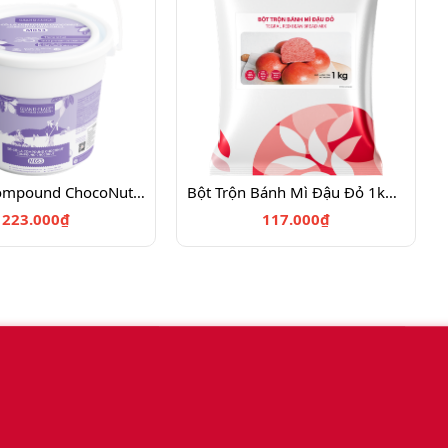
Sô-cô-la compound ChocoNut M053 12x1 KG - 4029153
Bột Trộn Bánh Mì Đậu Đỏ 1kg - 4027722
223.000₫
117.000₫