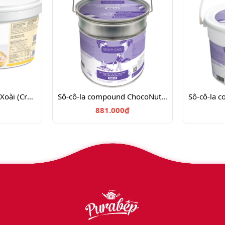
Nhân Kem Hương Vị Xoài (Cremfil) 5Kg- 4112063
Sô-cô-la compound ChocoNut M053 3x4 KG - 4029126
881.000₫