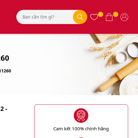
0
0
260
011260
2 -
Cam kết 100% chính hãng