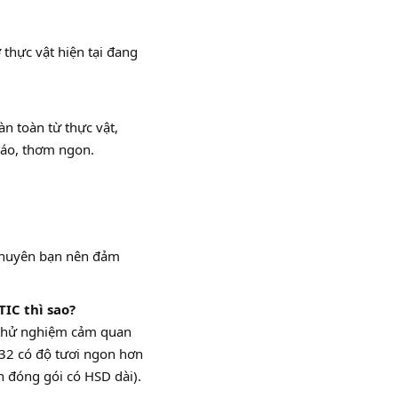
thực vật hiện tại đang
n toàn từ thực vật,
đáo, thơm ngon.
 khuyên bạn nên đảm
IC thì sao?
: thử nghiệm cảm quan
32 có độ tươi ngon hơn
nh đóng gói có HSD dài).