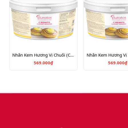
Nhân Kem Hương Vị Chuối (Cremfil) 5Kg- 4112057
569.000₫
569.000₫