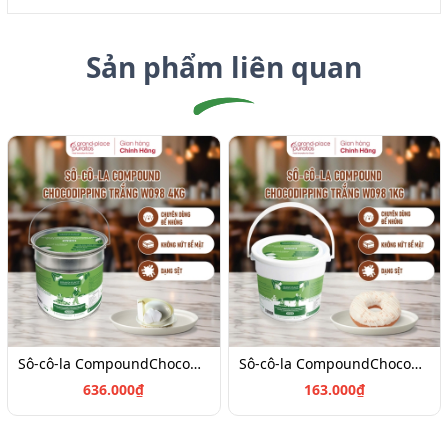
Sản phẩm liên quan
Sô-cô-la CompoundChocoDipping Trắng W098 - 4kg_ 4024616
Sô-cô-la CompoundChocoDipping Trắng W098 - 1kg_ 4024617
636.000₫
163.000₫