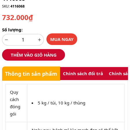
SKU:
4116068
732.000₫
Số lượng:
MUA NGAY
THÊM VÀO GIỎ HÀNG
Thông tin sản phẩm
Chính sách đổi trả
Chính sá
Quy
cách
5 kg / túi, 10 kg / thùng
đóng
gói
Ngày nay, bánh mì lúa mạch đen có thể kết