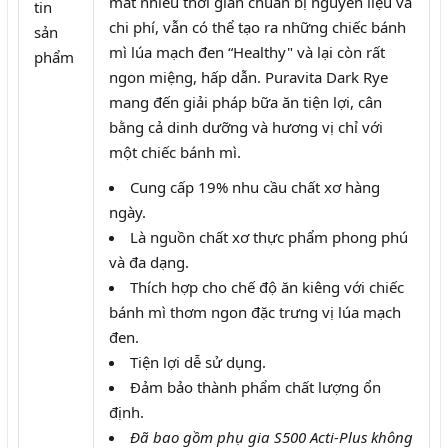
mất nhiều thời gian chuẩn bị nguyên liệu và
tin
chi phí, vẫn có thể tạo ra những chiếc bánh
sản
mì lúa mạch đen “Healthy" và lại còn rất
phẩm
ngon miệng, hấp dẫn. Puravita Dark Rye
mang đến giải pháp bữa ăn tiện lợi, cân
bằng cả dinh dưỡng và hương vị chỉ với
một chiếc bánh mì.
Cung cấp 19% nhu cầu chất xơ hàng
ngày.
Là nguồn chất xơ thực phẩm phong phú
và đa dạng.
Thích hợp cho chế độ ăn kiêng với chiếc
bánh mì thơm ngon đặc trưng vị lúa mạch
đen.
Tiện lợi dễ sử dụng.
Đảm bảo thành phẩm chất lượng ổn
định.
Đã bao gồm phụ gia S500 Acti-Plus không