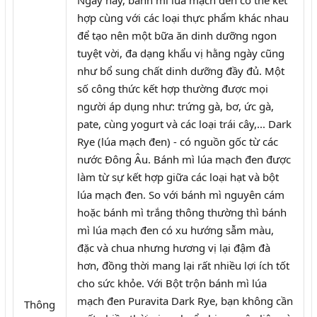
hợp cùng với các loại thực phẩm khác nhau
để tạo nên một bữa ăn dinh dưỡng ngon
tuyệt vời, đa dạng khẩu vị hằng ngày cũng
như bổ sung chất dinh dưỡng đầy đủ. Một
số công thức kết hợp thường được mọi
người áp dụng như: trứng gà, bơ, ức gà,
pate, cùng yogurt và các loại trái cây,... Dark
Rye (lúa mạch đen) - có nguồn gốc từ các
nước Đông Âu. Bánh mì lúa mạch đen được
làm từ sự kết hợp giữa các loại hạt và bột
lúa mạch đen. So với bánh mì nguyên cám
hoặc bánh mì trắng thông thường thì bánh
mì lúa mạch đen có xu hướng sẫm màu,
đặc và chua nhưng hương vị lại đậm đà
hơn, đồng thời mang lại rất nhiều lợi ích tốt
cho sức khỏe. Với Bột trộn bánh mì lúa
mạch đen Puravita Dark Rye, bạn không cần
Thông