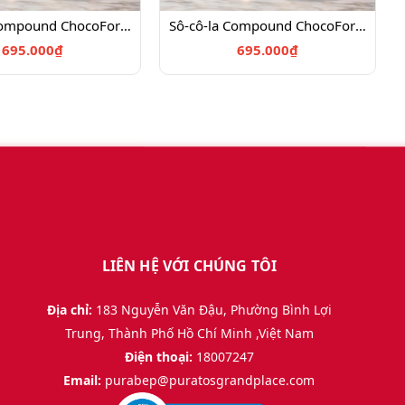
Sô-cô-la Compound ChocoForm Sữa M081.4kg
Sô-cô-la Compound ChocoForm Đen D080.4kg
695.000₫
695.000₫
LIÊN HỆ VỚI CHÚNG TÔI
Địa chỉ:
183 Nguyễn Văn Đậu, Phường Bình Lợi
Trung, Thành Phố Hồ Chí Minh ,Việt Nam
Điện thoại:
18007247
Email:
purabep@puratosgrandplace.com