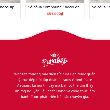
Sô-cô-la CompoundChocoDipping Trắng W098 - 1kg_ 4024617
Sô-cô-la Compound ChocoForm Trắng W082.4kg
651.000₫
Website thương mại điện tử Pura Bếp được quản
lý trực tiếp bởi tập đoàn Puratos Grand-Place
Vietnam. Là nơi tin cậy mà bạn có thể tìm thấy
những nguyên liệu chất lượng và công thức làm
bánh được phát triển bởi các chuyên gia.