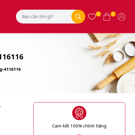
0
0
116116
kg-4116116
e
Cam kết 100% chính hãng