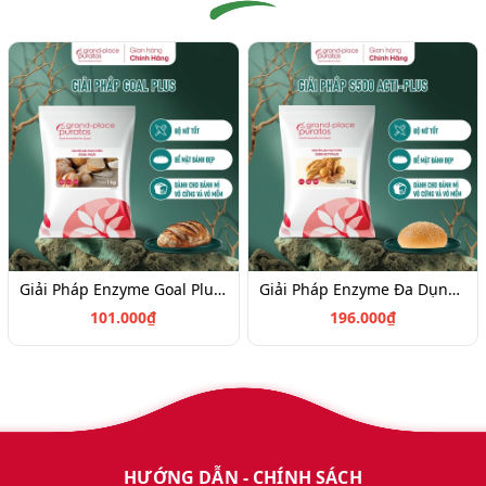
Giải Pháp Enzyme Goal Plus_1 kg-IM-GPS-01-4116074
Giải Pháp Enzyme Đa Dụng Chất Lượng Cao - S500 Acti-Plus _1 kg-4116077
101.000₫
196.000₫
HƯỚNG DẪN - CHÍNH SÁCH