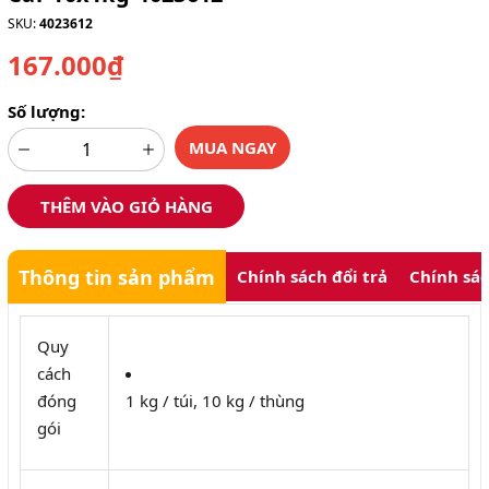
SKU:
4023612
167.000₫
Số lượng:
MUA NGAY
THÊM VÀO GIỎ HÀNG
Thông tin sản phẩm
Chính sách đổi trả
Chính sá
Quy
cách
đóng
1 kg / túi, 10 kg / thùng
gói