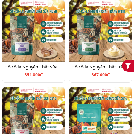
Sô-cô-la Nguyên Chất Sữa M35B_1kg-4021119
Sô-cô-la Nguyên Chất Trắng W31B_1kg-4021182
351.000₫
367.000₫