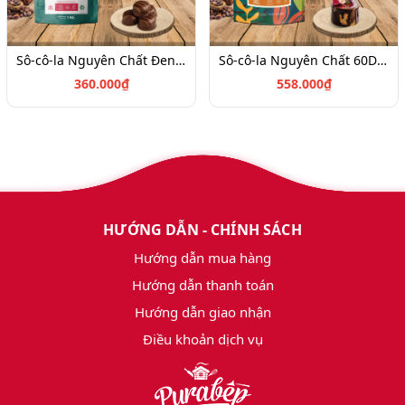
Sô-cô-la Nguyên Chất Đen D57B_1kg-4021118
Sô-cô-la Nguyên Chất 60DAYS Sữa 57% _1kg_4023011
360.000₫
558.000₫
HƯỚNG DẪN - CHÍNH SÁCH
Hướng dẫn mua hàng
Hướng dẫn thanh toán
Hướng dẫn giao nhận
Điều khoản dịch vụ