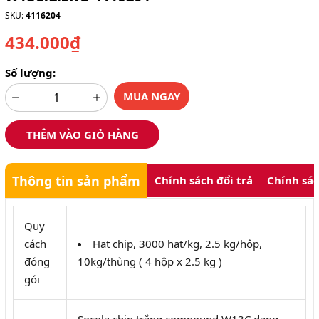
SKU:
4116204
434.000₫
Số lượng:
MUA NGAY
THÊM VÀO GIỎ HÀNG
Thông tin sản phẩm
Chính sách đổi trả
Chính sá
Quy
cách
Hạt chip, 3000 hạt/kg, 2.5 kg/hộp,
đóng
10kg/thùng ( 4 hộp x 2.5 kg )
gói
Socola chip trắng compound W13C dạng