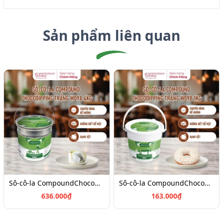
Sản phẩm liên quan
Sô-cô-la CompoundChocoDipping Trắng W098 - 4kg_ 4024616
Sô-cô-la CompoundChocoDipping Trắng W098 - 1kg_ 4024617
636.000₫
163.000₫