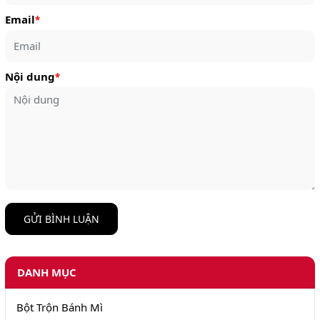
Email
*
Nội dung
*
GỬI BÌNH LUẬN
DANH MỤC
Bột Trộn Bánh Mì