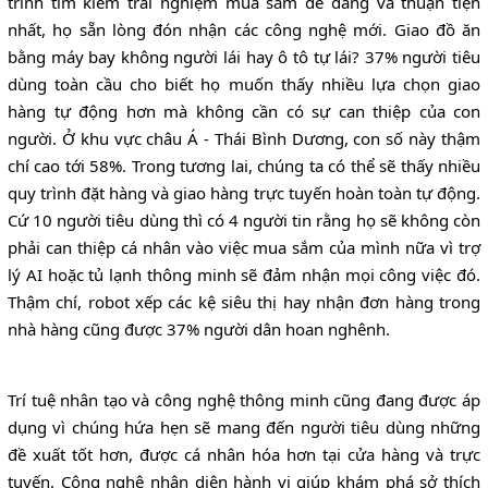
trình tìm kiếm trải nghiệm mua sắm dễ dàng và thuận tiện
nhất, họ sẵn lòng đón nhận các công nghệ mới. Giao đồ ăn
bằng máy bay không người lái hay ô tô tự lái? 37% người tiêu
dùng toàn cầu cho biết họ muốn thấy nhiều lựa chọn giao
hàng tự động hơn mà không cần có sự can thiệp của con
người. Ở khu vực châu Á - Thái Bình Dương, con số này thậm
chí cao tới 58%. Trong tương lai, chúng ta có thể sẽ thấy nhiều
quy trình đặt hàng và giao hàng trực tuyến hoàn toàn tự động.
Cứ 10 người tiêu dùng thì có 4 người tin rằng họ sẽ không còn
phải can thiệp cá nhân vào việc mua sắm của mình nữa vì trợ
lý AI hoặc tủ lạnh thông minh sẽ đảm nhận mọi công việc đó.
Thậm chí, robot xếp các kệ siêu thị hay nhận đơn hàng trong
nhà hàng cũng được 37% người dân hoan nghênh.
Trí tuệ nhân tạo và công nghệ thông minh cũng đang được áp
dụng vì chúng hứa hẹn sẽ mang đến người tiêu dùng những
đề xuất tốt hơn, được cá nhân hóa hơn tại cửa hàng và trực
tuyến. Công nghệ nhận diện hành vi giúp khám phá sở thích