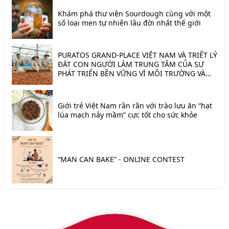
Khám phá thư viện Sourdough cùng với một
số loại men tự nhiên lâu đời nhất thế giới
PURATOS GRAND-PLACE VIỆT NAM VÀ TRIẾT LÝ
ĐẶT CON NGƯỜI LÀM TRUNG TÂM CỦA SỰ
PHÁT TRIỂN BỀN VỮNG VÌ MÔI TRƯỜNG VÀ
TRÁI ĐẤT
Giới trẻ Việt Nam rần rần với trào lưu ăn “hạt
lúa mạch nảy mầm” cực tốt cho sức khỏe
“MAN CAN BAKE” - ONLINE CONTEST