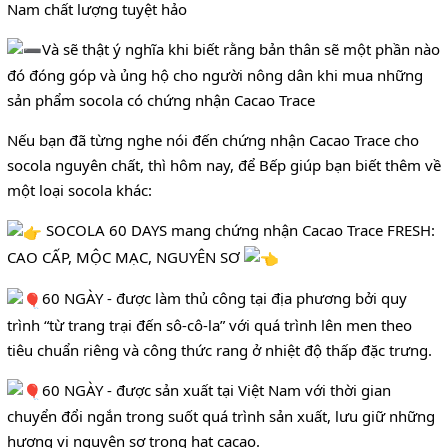
Nam chất lượng tuyệt hảo
Và sẽ thật ý nghĩa khi biết rằng bản thân sẽ một phần nào
đó đóng góp và ủng hộ cho người nông dân khi mua những
sản phẩm socola có chứng nhận Cacao Trace
Nếu bạn đã từng nghe nói đến chứng nhận Cacao Trace cho
socola nguyên chất, thì hôm nay, để Bếp giúp bạn biết thêm về
một loại socola khác:
SOCOLA 60 DAYS mang chứng nhận Cacao Trace FRESH:
CAO CẤP, MỘC MẠC, NGUYÊN SƠ
60 NGÀY - được làm thủ công tại địa phương bởi quy
trình “từ trang trại đến sô-cô-la” với quá trình lên men theo
tiêu chuẩn riêng và công thức rang ở nhiệt độ thấp đặc trưng.
60 NGÀY - được sản xuất tại Việt Nam với thời gian
chuyển đổi ngắn trong suốt quá trình sản xuất, lưu giữ những
hương vị nguyên sơ trong hạt cacao.