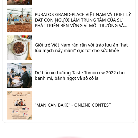
PURATOS GRAND-PLACE VIỆT NAM VÀ TRIẾT LÝ
ĐẶT CON NGƯỜI LÀM TRUNG TÂM CỦA SỰ
PHÁT TRIỂN BỀN VỮNG VÌ MÔI TRƯỜNG VÀ
TRÁI ĐẤT
Giới trẻ Việt Nam rần rần với trào lưu ăn “hạt
lúa mạch nảy mầm” cực tốt cho sức khỏe
Dự báo xu hướng Taste Tomorrow 2022 cho
bánh mì, bánh ngọt và sô cô la
“MAN CAN BAKE” - ONLINE CONTEST