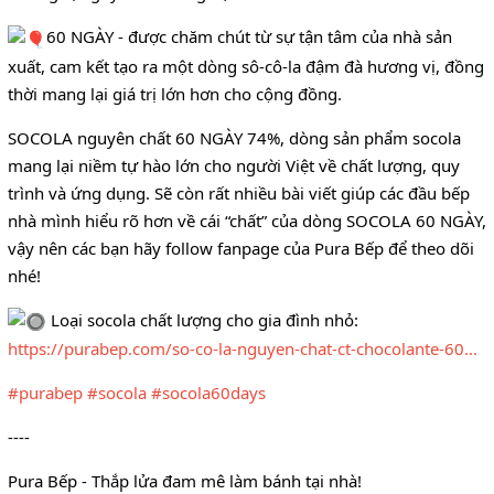
60 NGÀY - được chăm chút từ sự tận tâm của nhà sản
xuất, cam kết tạo ra một dòng sô-cô-la đậm đà hương vị, đồng
thời mang lại giá trị lớn hơn cho cộng đồng.
SOCOLA nguyên chất 60 NGÀY 74%, dòng sản phẩm socola
mang lại niềm tự hào lớn cho người Việt về chất lượng, quy
trình và ứng dụng. Sẽ còn rất nhiều bài viết giúp các đầu bếp
nhà mình hiểu rõ hơn về cái “chất” của dòng SOCOLA 60 NGÀY,
vậy nên các bạn hãy follow fanpage của Pura Bếp để theo dõi
nhé!
Loại socola chất lượng cho gia đình nhỏ:
https://purabep.com/so-co-la-nguyen-chat-ct-chocolante-60...
#purabep
#socola
#socola60days
----
Pura Bếp - Thắp lửa đam mê làm bánh tại nhà!