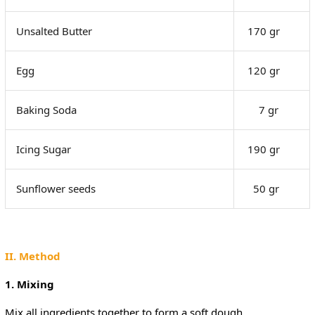
Unsalted Butter
170 gr
Egg
120 gr
Baking Soda
7 gr
Icing Sugar
190 gr
Sunflower seeds
50 gr
II. Method
1. Mixing
Mix all ingredients together to form a soft dough